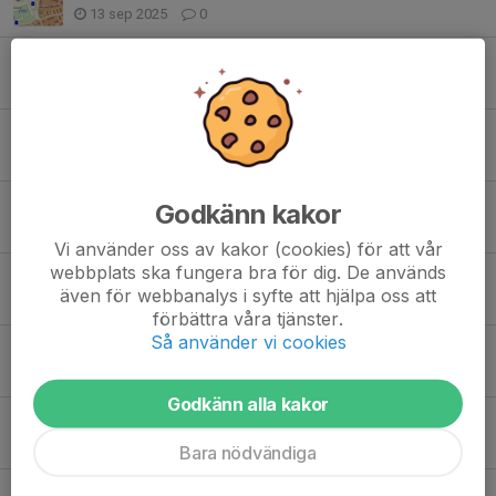
13 sep 2025
0
Inställd träning torsdag 11/9
11 sep 2025
0
Försäljningsdags!
3 sep 2025
0
Matcher på lördag 23/8
Godkänn kakor
19 aug 2025
0
Vi använder oss av kakor (cookies) för att vår
webbplats ska fungera bra för dig. De används
Dags att dra igång igen!
även för webbanalys i syfte att hjälpa oss att
28 jul 2025
0
förbättra våra tjänster.
Så använder vi cookies
Inställd träning idag, torsdag 19/6
19 jun 2025
0
Godkänn alla kakor
Inställd träning tisdag 17/6
16 jun 2025
2
Bara nödvändiga
Kommande veckan och avslutning inför sommaruppehållet