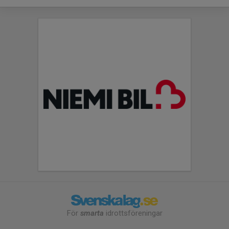
För
smarta
idrottsföreningar