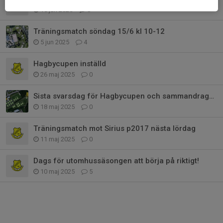
15 jun 2025
0
Träningsmatch söndag 15/6 kl 10-12
5 jun 2025
4
Hagbycupen inställd
26 maj 2025
0
Sista svarsdag för Hagbycupen och sammandraget + info
18 maj 2025
0
Träningsmatch mot Sirius p2017 nästa lördag
11 maj 2025
0
Dags för utomhussäsongen att börja på riktigt!
10 maj 2025
5