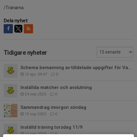
/Tränarna
Dela nyhet
Tidigare nyheter
Schema bemanning av tilldelade uppgifter för Vaksala Gul P 2017
12 apr, 09:47
0
Inställda matcher och avslutning
24 sep 2025
0
Sammandrag imorgon söndag
13 sep 2025
0
Inställd träning torsdag 11/9
11 sep 2025
0