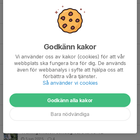
Försäljningsdags!
3 sep 2025
0
Matcher på lördag 23/8
19 aug 2025
0
Godkänn kakor
Dags att dra igång igen!
Vi använder oss av kakor (cookies) för att vår
28 jul 2025
0
webbplats ska fungera bra för dig. De används
även för webbanalys i syfte att hjälpa oss att
Inställd träning idag, torsdag 19/6
förbättra våra tjänster.
19 jun 2025
0
Så använder vi cookies
Inställd träning tisdag 17/6
16 jun 2025
2
Godkänn alla kakor
Kommande veckan och avslutning inför sommaruppehållet
Bara nödvändiga
15 jun 2025
0
Träningsmatch söndag 15/6 kl 10-12
5 jun 2025
4