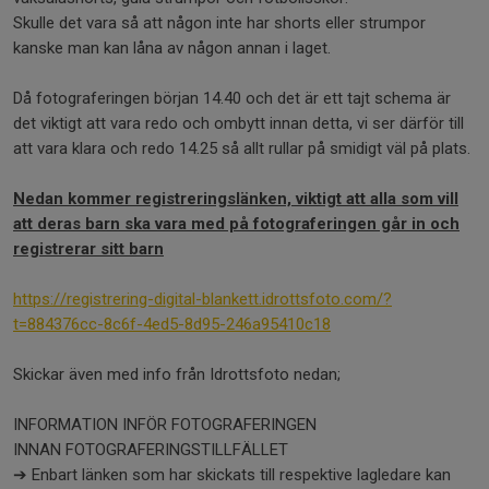
Skulle det vara så att någon inte har shorts eller strumpor
kanske man kan låna av någon annan i laget.
Då fotograferingen början 14.40 och det är ett tajt schema är
det viktigt att vara redo och ombytt innan detta, vi ser därför till
att vara klara och redo 14.25 så allt rullar på smidigt väl på plats.
Nedan kommer registreringslänken, viktigt att alla som vill
att deras barn ska vara med på fotograferingen går in och
registrerar sitt barn
https://registrering-digital-blankett.idrottsfoto.com/?
t=884376cc-8c6f-4ed5-8d95-246a95410c18
Skickar även med info från Idrottsfoto nedan;
INFORMATION INFÖR FOTOGRAFERINGEN
INNAN FOTOGRAFERINGSTILLFÄLLET
➔ Enbart länken som har skickats till respektive lagledare kan