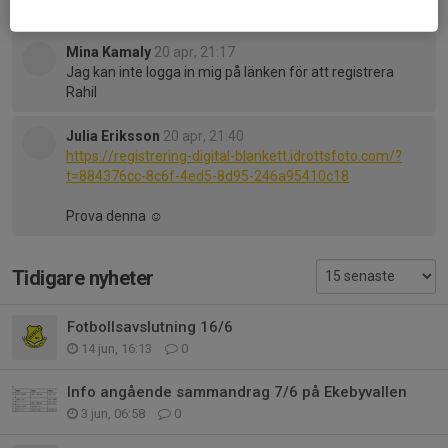
Kommentarer
Mina Kamaly
20 apr, 21:17
Jag kan inte logga in mig på länken för att registrera
Rahil
Julia Eriksson
20 apr, 21:40
https://registrering-digital-blankett.idrottsfoto.com/?
t=884376cc-8c6f-4ed5-8d95-246a95410c18
Prova denna ☺️
Tidigare nyheter
Fotbollsavslutning 16/6
14 jun, 16:13
0
Info angående sammandrag 7/6 på Ekebyvallen
3 jun, 06:58
0