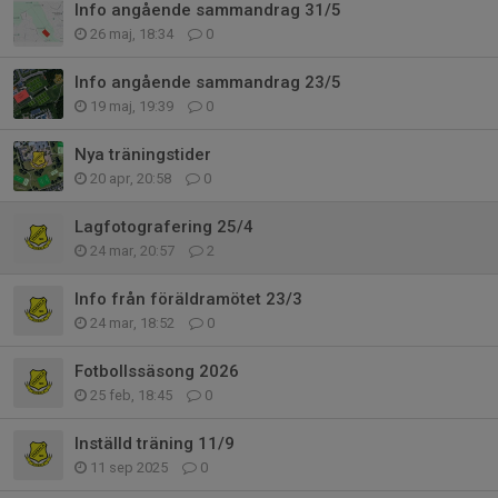
Info angående sammandrag 31/5
26 maj, 18:34
0
Info angående sammandrag 23/5
19 maj, 19:39
0
Nya träningstider
20 apr, 20:58
0
Lagfotografering 25/4
24 mar, 20:57
2
Info från föräldramötet 23/3
24 mar, 18:52
0
Fotbollssäsong 2026
25 feb, 18:45
0
Inställd träning 11/9
11 sep 2025
0