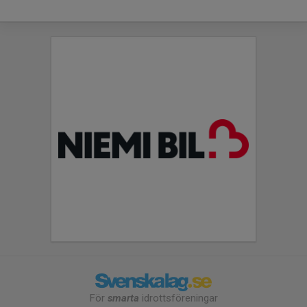
För
smarta
idrottsföreningar