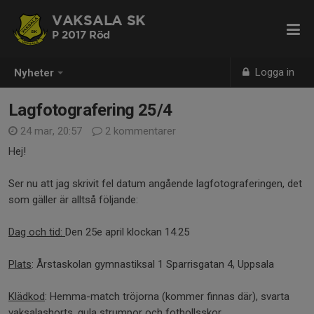
VAKSALA SK
P 2017 Röd
Logga in
Nyheter
Lagfotografering 25/4
24 mar, 20:57
2 kommentarer
Hej!
Ser nu att jag skrivit fel datum angående lagfotograferingen, det
som gäller är alltså följande:
Dag och tid:
Den 25e april klockan 14.25
Plats
: Årstaskolan gymnastiksal 1 Sparrisgatan 4, Uppsala
Klädkod
: Hemma-match tröjorna (kommer finnas där), svarta
vaksalashorts, gula strumpor och fotbollsskor.