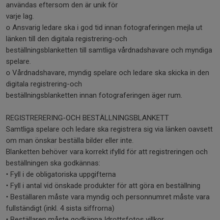
användas eftersom den är unik för
varje lag.
o Ansvarig ledare ska i god tid innan fotograferingen mejla ut
länken till den digitala registrering-och
beställningsblanketten till samtliga vårdnadshavare och myndiga
spelare.
o Vårdnadshavare, myndig spelare och ledare ska skicka in den
digitala registrering-och
beställningsblanketten innan fotograferingen äger rum.
REGISTRERERING-OCH BESTÄLLNINGSBLANKETT
Samtliga spelare och ledare ska registrera sig via länken oavsett
om man önskar beställa bilder eller inte.
Blanketten behöver vara korrekt ifylld för att registreringen och
beställningen ska godkännas:
• Fyll i de obligatoriska uppgifterna
• Fyll i antal vid önskade produkter för att göra en beställning
• Beställaren måste vara myndig och personnumret måste vara
fullständigt (inkl. 4 sista siffrorna)
• Beställaren måste godkänna Idrottsfotos villkor