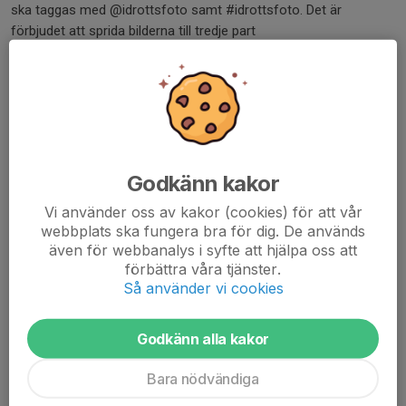
ska taggas med @idrottsfoto samt #idrottsfoto. Det är
förbjudet att sprida bilderna till tredje part
enligt lagen om GDPR samt upphovsrätten. Spridning av dessa
bilder är således ej tillåtet.
EFTER FOTOGRAFERINGSTILLFÄLLET
Idrottsfoto levererar samtliga beställningar per post till
beställarens folkbokföringsadress eller postombud.
o I varje bildleverans ligger en faktura till respektive beställare.
Godkänn kakor
o Ansvarig ledare ska ej hantera betalningar eller bildreturer.
Vi använder oss av kakor (cookies) för att vår
o Vid eventuella frågor ber vi beställaren att själv ta kontakt med
webbplats ska fungera bra för dig. De används
vår kundtjänst.
även för webbanalys i syfte att hjälpa oss att
förbättra våra tjänster.
Med vänliga hälsningar,
Så använder vi cookies
Idrottsfoto
Godkänn alla kakor
Dela nyhet
Bara nödvändiga