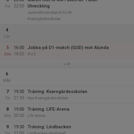
22:00
Utveckling
Fre
Juniorallsvenskan B DJ18
Kvarngärdesskolan
4
Lör
5
16:00
Jobba på D1-match (GUD) mot Alunda
18:00
Sön
IFU E
v.41
6
Mån
7
19:30
Träning: Kvarngärdesskolan
21:30
Tis
Nya Kvarngärdesskolan
8
19:00
Träning: LIFE-Arena
20:30
Ons
Life Arena
9
19:30
Träning: Lindbacken
21:00
Tor
Lindbacken Idrottshall