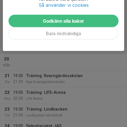
16:30
Lör
IFU D
Så använder vi cookies
14:30
Match mot Danderyd FC
16:30
Pantamera Damjuniorer Division 2 Norra (Stockholm)
Godkänn alla kakor
IFU Arena DHinox (D)
Bara nödvändiga
19
Sön
v.43
20
Mån
21
19:30
Träning: Kvarngärdesskolan
21:30
Tis
Nya Kvarngärdesskolan
22
19:00
Träning: LIFE-Arena
20:30
Ons
Life Arena
23
19:30
Träning: Lindbacken
21:00
Tor
Lindbacken Idrottshall
24
19:00
Sekretariatet JAS