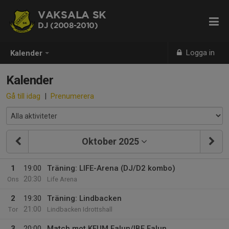
VAKSALA SK
DJ (2008-2010)
Logga in
Kalender
Kalender
Gå till idag
|
Prenumerera
Oktober 2025
1
19:00
Träning: LIFE-Arena (DJ/D2 kombo)
20:30
Ons
Life Arena
2
19:30
Träning: Lindbacken
21:00
Tor
Lindbacken Idrottshall
3
20:00
Match mot KFUM Falun/IBF Falun