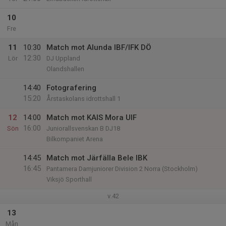
10
Fre
11
10:30
Match mot Alunda IBF/IFK DÖ
12:30
Lör
DJ Uppland
Olandshallen
14:40
Fotografering
15:20
Årstaskolans idrottshall 1
12
14:00
Match mot KAIS Mora UIF
16:00
Sön
Juniorallsvenskan B DJ18
Bilkompaniet Arena
14:45
Match mot Järfälla Bele IBK
16:45
Pantamera Damjuniorer Division 2 Norra (Stockholm)
Viksjö Sporthall
v.42
13
Mån