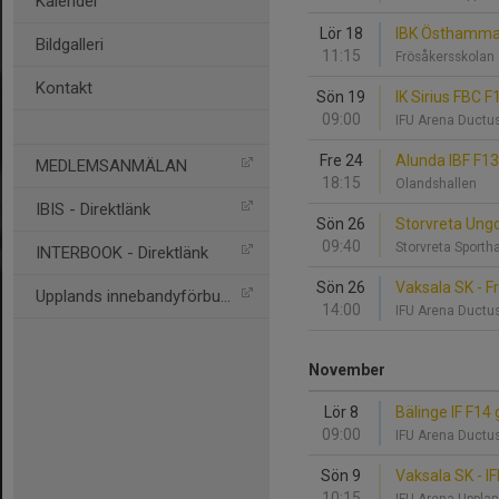
Kalender
Lör 18
IBK Östhammar
Bildgalleri
11:15
Frösåkersskola
Kontakt
Sön 19
IK Sirius FBC 
09:00
IFU Arena Ductu
Fre 24
Alunda IBF F13
MEDLEMSANMÄLAN
18:15
Olandshallen
IBIS - Direktlänk
Sön 26
Storvreta Ung
09:40
Storvreta Sporth
INTERBOOK - Direktlänk
Sön 26
Vaksala SK - F
Upplands innebandyförbund
14:00
IFU Arena Ductu
November
Lör 8
Bälinge IF F14 
09:00
IFU Arena Ductu
Sön 9
Vaksala SK - 
10:15