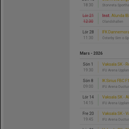
18:30
Storvreta Sporth
Lör 21
Inst.
Alunda IB
12:30
Olandshallen
Lör 28
IFK Dannemora
11:30
Österby Sim o Sp
Mars - 2026
Sön 1
Vaksala SK - R
19:30
IFU Arena Upplan
Sön 8
IK Sirius FBC F
09:00
IFU Arena Ductu
Lör 14
Vaksala SK - A
14:15
IFU Arena Upplan
Fre 20
Vaksala SK - V
19:45
IFU Arena Ductu