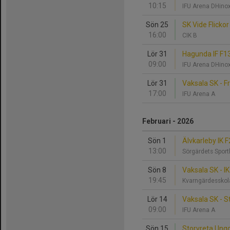
10:15
IFU Arena DHino
Sön 25
SK Vide Flickor
16:00
CIK B
Lör 31
Hagunda IF F13
09:00
IFU Arena DHino
Lör 31
Vaksala SK - F
17:00
IFU Arena A
Februari - 2026
Sön 1
Älvkarleby IK 
13:00
Sörgärdets Spor
Sön 8
Vaksala SK - I
19:45
Kvarngärdessko
Lör 14
Vaksala SK - 
09:00
IFU Arena A
Sön 15
Storvreta Ung