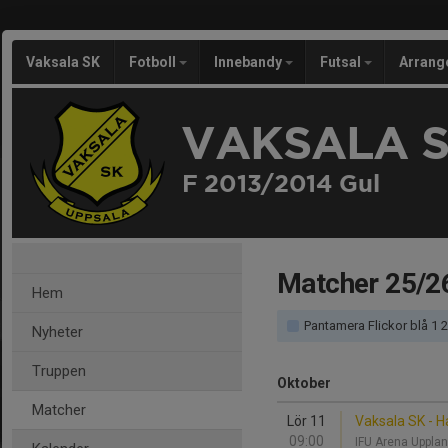
Vaksala SK
Fotboll
Innebandy
Futsal
Arran
VAKSALA 
F 2013/2014 Gul
Matcher 25/2
Hem
Pantamera Flickor blå 1 
Nyheter
Truppen
Oktober
Matcher
Lör 11
Vaksala SK - H
09:00
IFU Arena Upplan