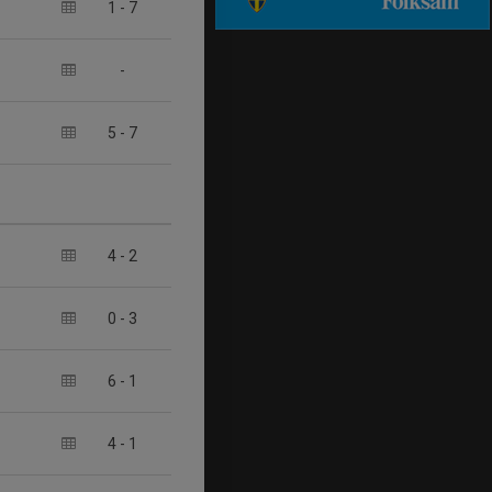
1
-
7
-
5
-
7
4
-
2
0
-
3
6
-
1
4
-
1