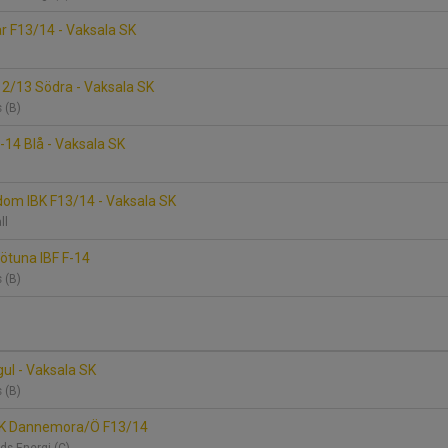
 F13/14 - Vaksala SK
n
F12/13 Södra - Vaksala SK
s (B)
-14 Blå - Vaksala SK
dom IBK F13/14 - Vaksala SK
all
rötuna IBF F-14
s (B)
gul - Vaksala SK
s (B)
IFK Dannemora/Ö F13/14