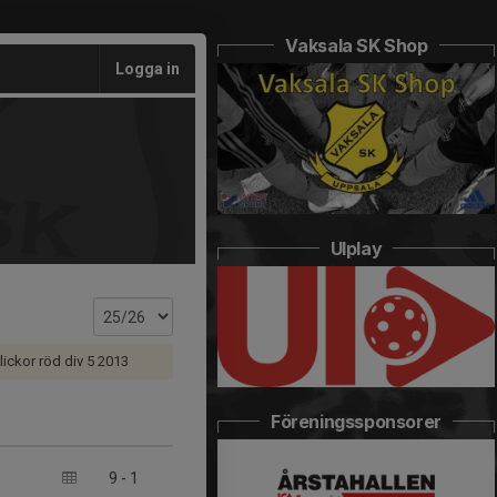
Vaksala SK Shop
Logga in
UIplay
ickor röd div 5 2013
Föreningssponsorer
9
-
1