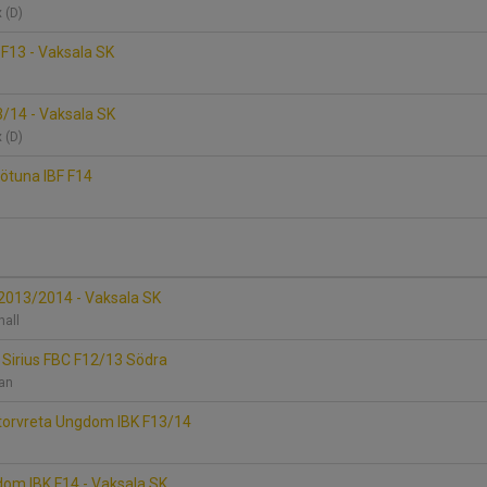
x (D)
 F13 - Vaksala SK
/14 - Vaksala SK
x (D)
rötuna IBF F14
F2013/2014 - Vaksala SK
thall
K Sirius FBC F12/13 Södra
lan
Storvreta Ungdom IBK F13/14
dom IBK F14 - Vaksala SK