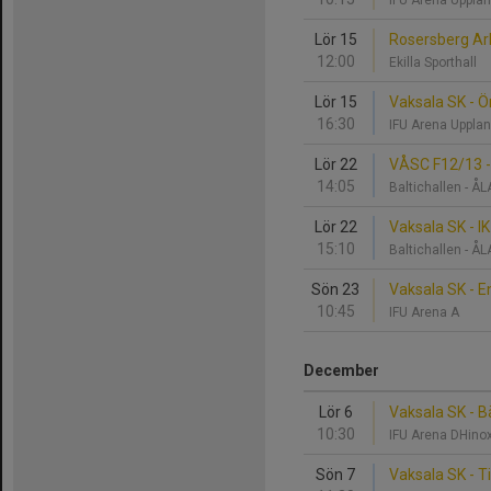
IFU Arena Upplan
Lör 15
Rosersberg Arl
12:00
Ekilla Sporthall
Lör 15
Vaksala SK - Ö
16:30
IFU Arena Upplan
Lör 22
VÅSC F12/13 -
14:05
Baltichallen - 
Lör 22
Vaksala SK - IK
15:10
Baltichallen - 
Sön 23
Vaksala SK - E
10:45
IFU Arena A
December
Lör 6
Vaksala SK - Bä
10:30
IFU Arena DHino
Sön 7
Vaksala SK - T