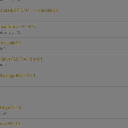
ds Energi (C)
anda IBK F13/14 vit - Vaksala SK
rsundsbro IF F-14/15
ds Energi (C)
 Vaksala SK
ÅLAND
 Sirius FBC F14/16 svart
ÅLAND
nköpings IBK F12-14
linge IF F13
x (D)
ierp IBK F14