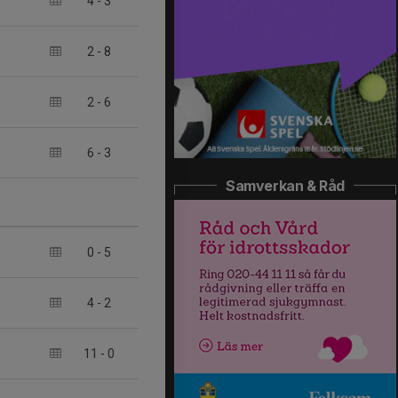
4
-
3
2
-
8
2
-
6
6
-
3
Samverkan & Råd
0
-
5
4
-
2
11
-
0