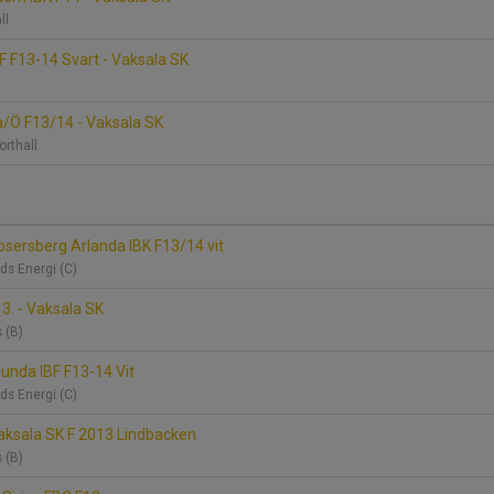
all
F F13-14 Svart - Vaksala SK
/Ö F13/14 - Vaksala SK
orthall
osersberg Arlanda IBK F13/14 vit
ds Energi (C)
13. - Vaksala SK
s (B)
lunda IBF F13-14 Vit
ds Energi (C)
aksala SK F 2013 Lindbacken
s (B)