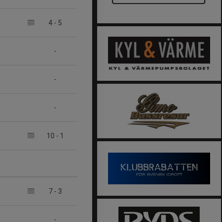
4
-
5
-
-
-
10
-
1
7
-
3
-