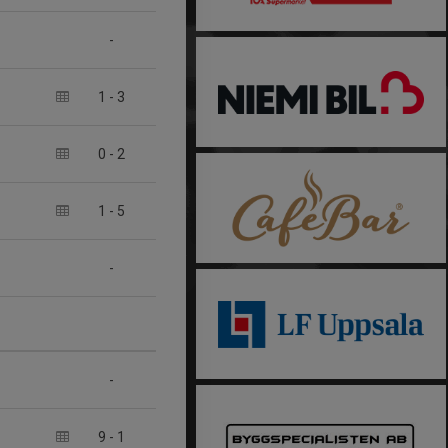
-
1
-
3
0
-
2
1
-
5
-
-
9
-
1