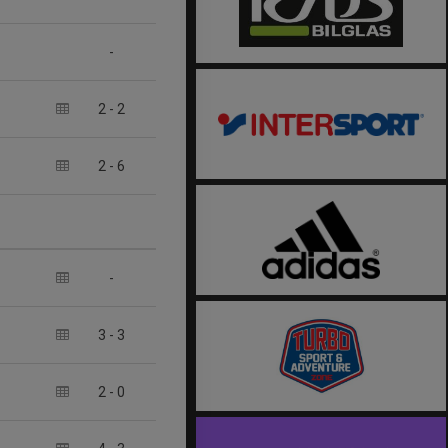
-
2
-
2
2
-
6
-
3
-
3
2
-
0