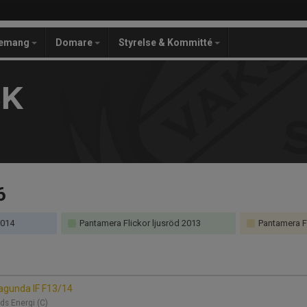
gemang
Domare
Styrelse & Kommitté
SK
6
2014
Pantamera Flickor ljusröd 2013
Pantamera Fl
agunda IF F13/14
ds Energi (C)