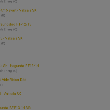
ds Energi (C)
14/16 svart - Vaksala SK
s (B)
rsundsbro IF F-12/13
ds Energi (C)
13 - Vaksala SK
x (D)
a SK - Hagunda IF F13/14
ds Energi (C)
K Vide Flickor Röd
(E)
4 - Vaksala SK
lunda IBF F13-14 Blå