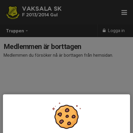
VAKSALA SK
F 2013/2014 Gul
Logga in
Truppen
Medlemmen är borttagen
Medlemmen du försöker nå är borttagen från hemsidan.