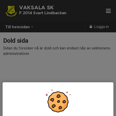
VAKSALA SK
F 2014 Svart Lindbacken
Logga in
Till hemsidan
Dold sida
Sidan du försöker nå är dold och kan endast nås av sektionens
administratörer.