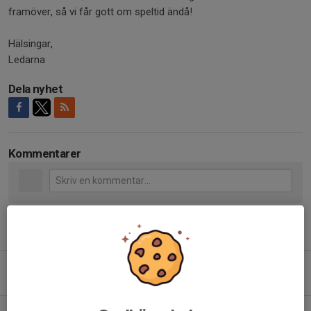
framöver, så vi får gott om speltid ändå!
Hälsingar,
Ledarna
Dela nyhet
Kommentarer
Tidigare nyheter
Sommaruppehåll – vi ses i augusti!
24 jun, 14:00
0
Sommarträning tillsammans med F2015 Gul