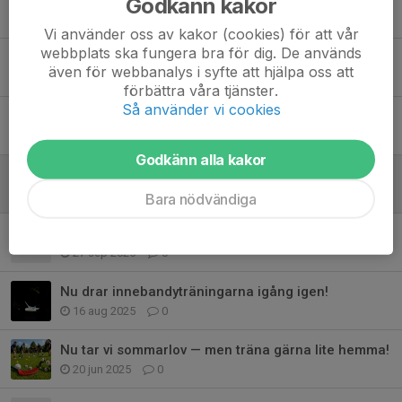
Godkänn kakor
19 maj, 20:28
0
Vi använder oss av kakor (cookies) för att vår
webbplats ska fungera bra för dig. De används
Inställd träning 31/10 (fredag)
även för webbanalys i syfte att hjälpa oss att
27 okt 2025
0
förbättra våra tjänster.
Så använder vi cookies
Samarbete med Vaksala F14 (Lindbacken)
19 okt 2025
0
Godkänn alla kakor
Information om inställda matcher
14 okt 2025
0
Bara nödvändiga
Säsongsstart och seriespel!
27 sep 2025
0
Nu drar innebandyträningarna igång igen!
16 aug 2025
0
Nu tar vi sommarlov — men träna gärna lite hemma!
20 jun 2025
0