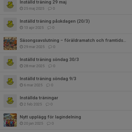
Inställd träning 29 maj
25 maj 2025
0
Inställd träning påskdagen (20/3)
13 apr 2025
0
Säsongsavslutning – föräldramatch och framtidsplaner
29 mar 2025
0
Inställd träning söndag 30/3
28 mar 2025
0
Inställd träning söndag 9/3
6 mar 2025
0
Inställda träningar
2 feb 2025
0
Nytt upplägg för lagindelning
20 jan 2025
0