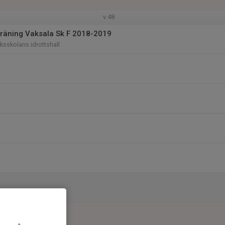
v.48
räning Vaksala Sk F 2018-2019
sskolans idrottshall