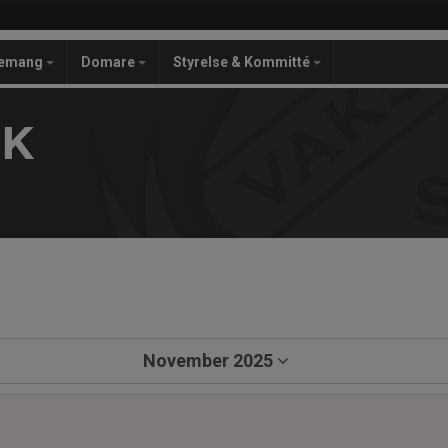
gemang
Domare
Styrelse & Kommitté
SK
a
November 2025