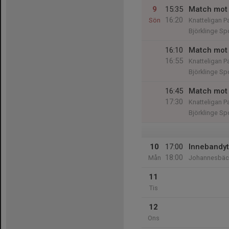
9
15:35
Match mot 
16:20
Sön
Knatteligan P
Björklinge Spo
16:10
Match mot 
16:55
Knatteligan P
Björklinge Spo
16:45
Match mot 
17:30
Knatteligan P
Björklinge Spo
10
17:00
Innebandyt
18:00
Mån
Johannesbäck
11
Tis
12
Ons