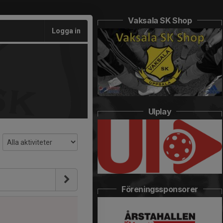
Vaksala SK Shop
Logga in
UIplay
Föreningssponsorer