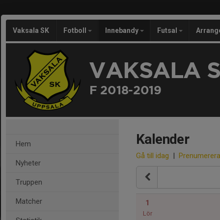
Vaksala SK
Fotboll
Innebandy
Futsal
Arran
VAKSALA 
F 2018-2019
Kalender
Hem
Gå till idag
|
Prenumerer
Nyheter
Truppen
Matcher
1
Lör