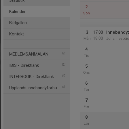
Statistik
2
Kalender
Sön
Bildgalleri
3
17:00
Innebandyt
Kontakt
18:00
Mån
Johannesbäck
4
MEDLEMSANMÄLAN
Tis
IBIS - Direktlänk
5
Ons
INTERBOOK - Direktlänk
6
Upplands innebandyförbund
Tor
7
Fre
8
Lör