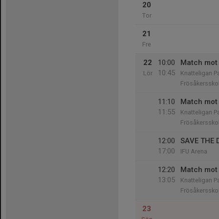
20
Tor
21
Fre
22
10:00
Match mot 
10:45
Lör
Knatteligan P
Frösåkerssko
11:10
Match mot 
11:55
Knatteligan P
Frösåkerssko
12:00
SAVE THE 
17:00
IFU Arena
12:20
Match mot 
13:05
Knatteligan P
Frösåkerssko
23