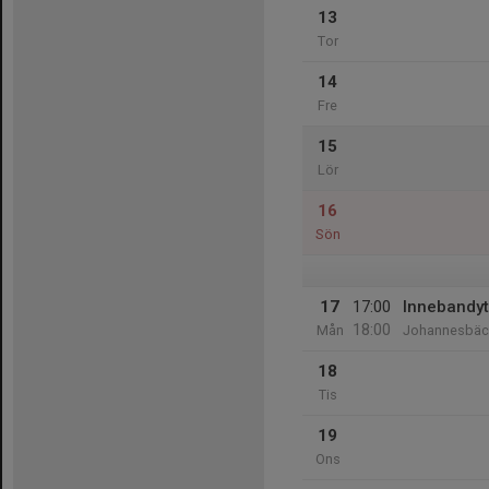
13
Tor
14
Fre
15
Lör
16
Sön
17
17:00
Innebandyt
18:00
Mån
Johannesbäck
18
Tis
19
Ons