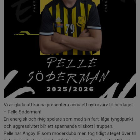
Vi är glada att kunna presentera ännu ett nyförvärv till herrlaget
– Pelle Söderman!
En energisk och rivig spelare som med sin fart, låga tyngdpunkt
och aggressivitet blir ett spännande tillskott i truppen.
Pelle har Ängby IF som moderklubb men tog tidigt steget över till