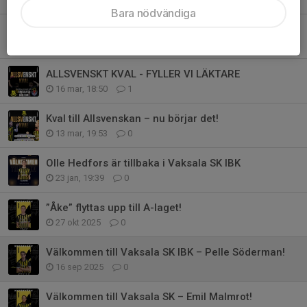
Bara nödvändiga
Nästa kvalrunda för herrarna
23 mar, 14:41
0
ALLSVENSKT KVAL - FYLLER VI LÄKTARE
16 mar, 18:50
1
Kval till Allsvenskan – nu börjar det!
13 mar, 19:53
0
Olle Hedfors är tillbaka i Vaksala SK IBK
23 jan, 19:39
0
”Åke” flyttas upp till A-laget!
27 okt 2025
0
Välkommen till Vaksala SK IBK – Pelle Söderman!
16 sep 2025
0
Välkommen till Vaksala SK – Emil Malmrot!