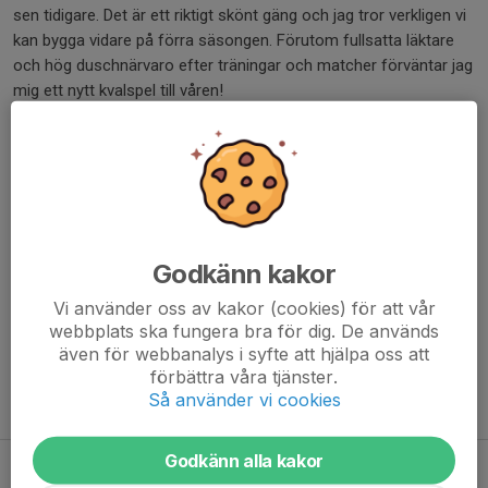
sen tidigare. Det är ett riktigt skönt gäng och jag tror verkligen vi
kan bygga vidare på förra säsongen. Förutom fullsatta läktare
och hög duschnärvaro efter träningar och matcher förväntar jag
mig ett nytt kvalspel till våren!
Varmt välkommen till Vaksala SK IBK, Pelle
Dela nyhet
Godkänn kakor
Kommentarer
Vi använder oss av kakor (cookies) för att vår
webbplats ska fungera bra för dig. De används
även för webbanalys i syfte att hjälpa oss att
förbättra våra tjänster.
Så använder vi cookies
Tidigare nyheter
Godkänn alla kakor
Utmärkelse till Martin Hallén Almroth!
27 mar, 19:44
0