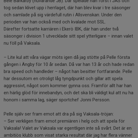
Bele Barkarby (nuvarande JB). Där spelade han först i JAS och
tog sedan klivet upp i herrlaget, där han blev kvar i tre säsonger
och samlade på sig värdefull rutin i Allsvenskan. Under den
perioden var han också med och kvalade mot SSL.
Därefter fortsatte karriären i Ekerö IBK, där han under två
säsonger i division 1 utvecklade sitt spel ytterligare – innan valet
nu föll på Vaksala.
– Lite kul att våra vägar möts igen då jag stötte på Pelle första
gången i Ängby för 10 år sedan. Då var han 13 år och hade redan
bra speed och handleder – något han besitter fortfarande. Pelle
har dessutom en otroligt låg tyngdpunkt och gillar att spela
aggressivt, något som kommer gynna oss. Framför allt har han
en härlig glöd för innebandyn, och det ska bli väldigt kul att nu ha
honom i samma lag, säger sportchef Jonni Persson.
Pelle själv ser fram emot att dra på sig Vaksala-tröjan:
– Ser verkligen fram emot premiären i helg och att spela för
Vaksala! Valet av Vaksala var egentligen inte så svårt. Det är en
ambitiös klubb som visat starka resultat där jag har flera vänner