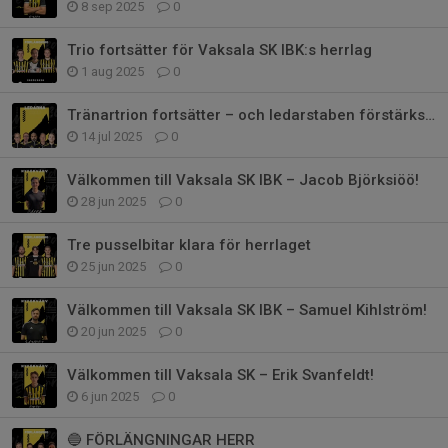
8 sep 2025
0
Trio fortsätter för Vaksala SK IBK:s herrlag
1 aug 2025
0
Tränartrion fortsätter – och ledarstaben förstärks ytterligare
14 jul 2025
0
Välkommen till Vaksala SK IBK – Jacob Björksiöö!
28 jun 2025
0
Tre pusselbitar klara för herrlaget
25 jun 2025
0
Välkommen till Vaksala SK IBK – Samuel Kihlström!
20 jun 2025
0
Välkommen till Vaksala SK – Erik Svanfeldt!
6 jun 2025
0
🔵 FÖRLÄNGNINGAR HERR