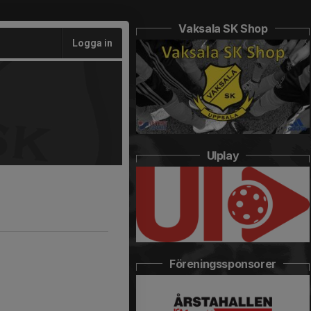
Vaksala SK Shop
Logga in
UIplay
Föreningssponsorer