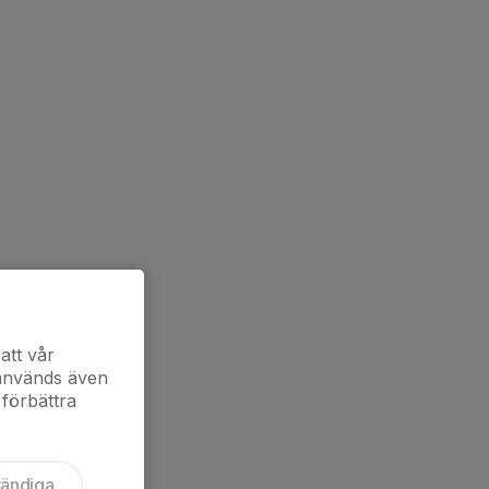
att vår
 används även
 förbättra
vändiga