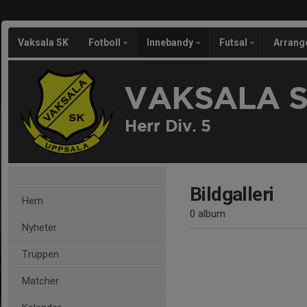
Vaksala SK
Fotboll
Innebandy
Futsal
Arran
VAKSALA 
Herr Div. 5
Bildgalleri
Hem
0 album
Nyheter
Truppen
Matcher