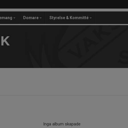
gemang
Domare
Styrelse & Kommitté
SK
Inga album skapade