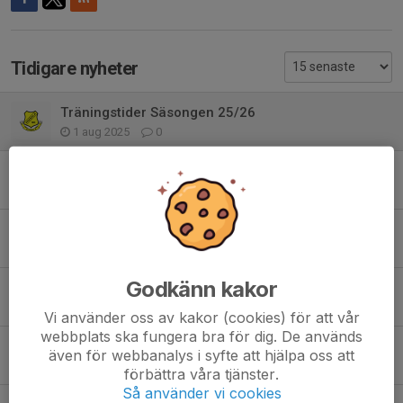
Tidigare nyheter
Träningstider Säsongen 25/26
1 aug 2025
0
USM 4-6 April planvärd
31 mar 2025
0
Veteran SM Info
29 jan 2025
0
Godkänn kakor
Ikväll 6 jan
6 jan 2025
3
Vi använder oss av kakor (cookies) för att vår
webbplats ska fungera bra för dig. De används
Måndag 16 Dec
även för webbanalys i syfte att hjälpa oss att
12 dec 2024
1
förbättra våra tjänster.
Så använder vi cookies