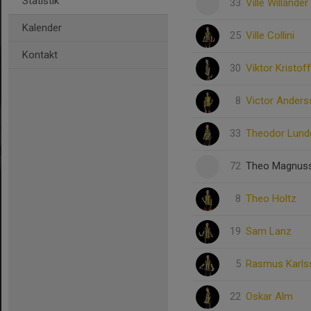
Statistik
33
Ville Willander
Kalender
25
Ville Collini
Kontakt
30
Viktor Kristof
8
Victor Ander
33
Theodor Lund
72
Theo Magnus
8
Theo Holtz
19
Sam Lanz
5
Rasmus Karls
22
Oskar Alm