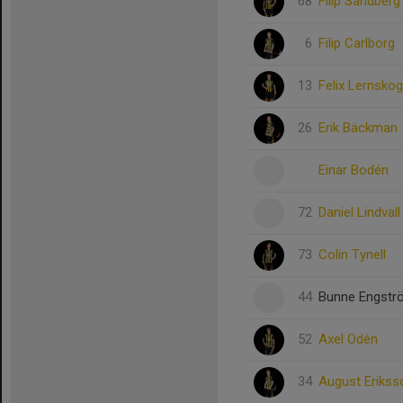
68
Filip Sandberg
6
Filip Carlborg
13
Felix Lernskog
26
Erik Bäckman
Einar Bodén
72
Daniel Lindvall
73
Colin Tynell
44
Bunne Engstr
52
Axel Odén
34
August Erikss