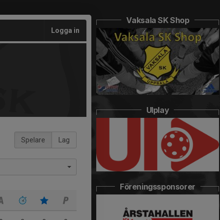
Vaksala SK Shop
Logga in
UIplay
Spelare
Lag
Föreningssponsorer