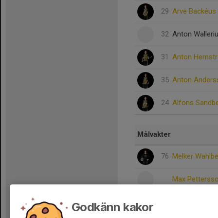
29
Arve Backéus
32
Anton Walleri
31
Anton Hemst
35
Anton Anders
24
Alfons Sandb
Målvakter
76
Melker Wahlb
Max Petterss
7
Hannes Deuts
Godkänn kakor