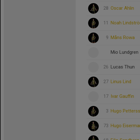
28
Oscar Ahlin
11
Noah Lindstr
9
Måns Rowa
Mio Lundgren
26
Lucas Thun
27
Linus Lind
17
Ivar Gauffin
3
Hugo Petters
73
Hugo Eiserma