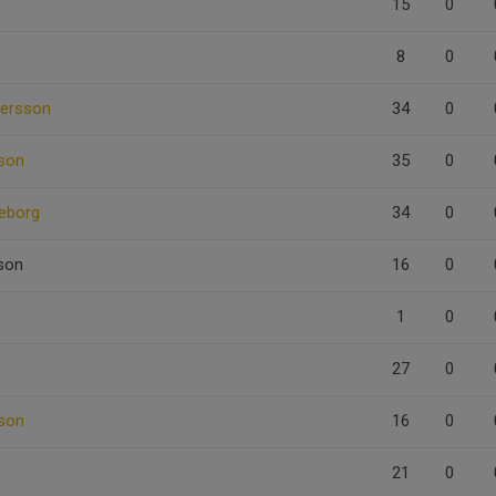
15
0
8
0
fersson
34
0
sson
35
0
eborg
34
0
son
16
0
1
0
27
0
son
16
0
21
0