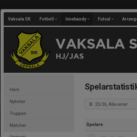
Vaksala SK
Fotboll
Innebandy
Futsal
Arran
VAKSALA 
HJ/JAS
Spelarstatisti
Hem
Nyheter
25/26, Alla serier
Truppen
Spelare
Matcher