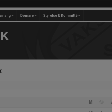
gemang
Domare
Styrelse & Kommitté
SK
k