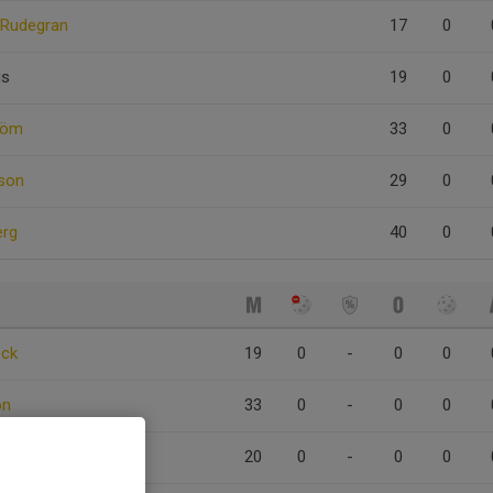
 Rudegran
17
0
us
19
0
röm
33
0
son
29
0
erg
40
0
eck
19
0
-
0
0
on
33
0
-
0
0
cher
20
0
-
0
0