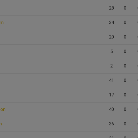
28
0
öm
34
0
20
0
5
0
2
0
41
0
17
0
son
40
0
n
36
0