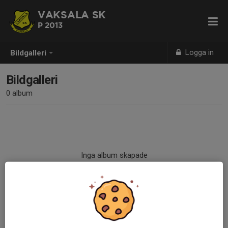
VAKSALA SK
P 2013
Logga in
Bildgalleri
Bildgalleri
0 album
Inga album skapade