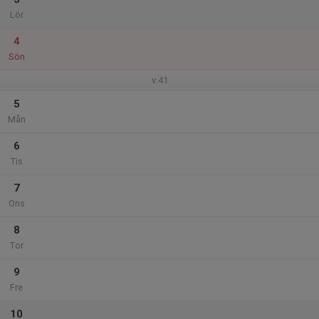
Lör
4
Sön
v.41
5
Mån
6
Tis
7
Ons
8
Tor
9
Fre
10