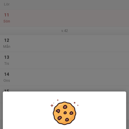
Lör
11
Sön
v.42
12
Mån
13
Tis
14
Ons
15
Tor
16
Fre
17