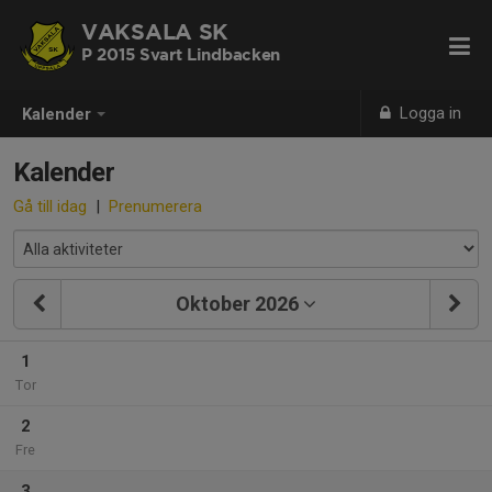
VAKSALA SK
P 2015 Svart Lindbacken
Logga in
Kalender
Kalender
Gå till idag
|
Prenumerera
Oktober 2026
1
Tor
2
Fre
3