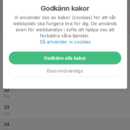
Lör
Godkänn kakor
18
Vi använder oss av kakor (cookies) för att vår
Sön
webbplats ska fungera bra för dig. De används
även för webbanalys i syfte att hjälpa oss att
v.43
förbättra våra tjänster.
19
Så använder vi cookies
Mån
20
Godkänn alla kakor
Tis
Bara nödvändiga
21
Ons
22
Tor
23
Fre
24