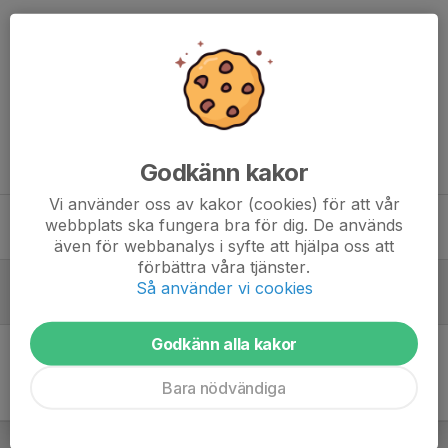
/Tränarna
Dela nyhet
Tidigare nyheter
Godkänn kakor
Vi använder oss av kakor (cookies) för att vår
Julavslutning & Föräldrarmatch
webbplats ska fungera bra för dig. De används
16 dec 2024
0
även för webbanalys i syfte att hjälpa oss att
förbättra våra tjänster.
Ingen träning 27/12 och 3/1!
Så använder vi cookies
10 dec 2024
0
Godkänn alla kakor
Bara nödvändiga