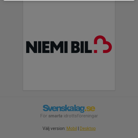
För
smarta
idrottsföreningar
Välj version:
Mobil
|
Desktop