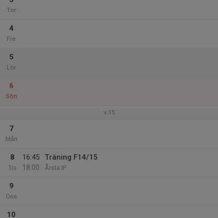
Tor
4
Fre
5
Lör
6
Sön
v.15
7
Mån
8
16:45
Träning F14/15
18:00
Tis
Årsta IP
9
Ons
10