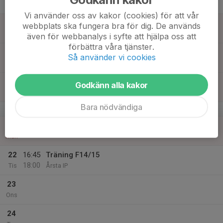
Tor
Vi använder oss av kakor (cookies) för att vår
18
webbplats ska fungera bra för dig. De används
Fre
även för webbanalys i syfte att hjälpa oss att
förbättra våra tjänster.
19
Så använder vi cookies
Lör
20
Godkänn alla kakor
Sön
Bara nödvändiga
v.17
21
Mån
22
16:45
Träning F14/15
18:00
Tis
Årsta IP
23
Ons
24