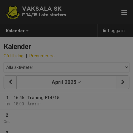
VAKSALA SK
F 14/15 Late starters
Logga in
Kalender
Kalender
Gå till idag
|
Prenumerera
April 2025
1
16:45
Träning F14/15
18:00
Tis
Årsta IP
2
Ons
3