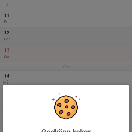
Tor
11
Fre
12
Lör
13
Sön
v.16
14
Mån
15
16:45
Träning F14/15
18:00
Tis
Årsta IP
16
Ons
17
Godkänn kakor