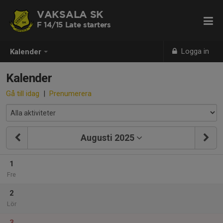
VAKSALA SK
F 14/15 Late starters
Logga in
Kalender
Kalender
Gå till idag
|
Prenumerera
Augusti 2025
1
Fre
2
Lör
3