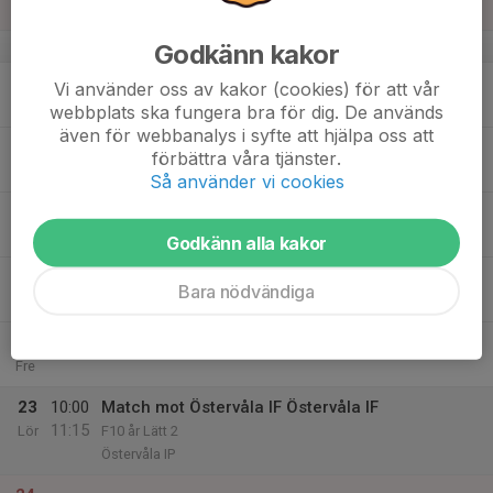
Sön
v.34
Godkänn kakor
18
17:00
Träning F14/15 LS
Vi använder oss av kakor (cookies) för att vår
18:15
Mån
Årsta IP 3
webbplats ska fungera bra för dig. De används
även för webbanalys i syfte att hjälpa oss att
19
förbättra våra tjänster.
Tis
Så använder vi cookies
20
Ons
Godkänn alla kakor
21
17:00
Träning F14/15
Bara nödvändiga
18:15
Tor
Årsta IP 7
22
Fre
23
10:00
Match mot Östervåla IF Östervåla IF
11:15
Lör
F10 år Lätt 2
Östervåla IP