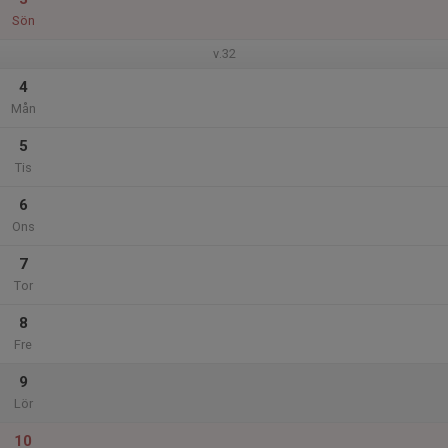
Sön
v.32
4
Mån
5
Tis
6
Ons
7
Tor
8
Fre
9
Lör
10