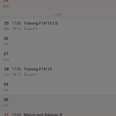
24
Sön
v.35
25
17:00
Träning F14/15 LS
18:15
Mån
Årsta IP 3
26
Tis
27
Ons
28
17:00
Träning F14/15
18:15
Tor
Årsta IP 7
29
Fre
30
Lör
31
15:00
Match mot Bälinge IF