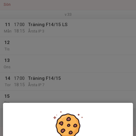
Sön
v.33
11
17:00
Träning F14/15 LS
18:15
Mån
Årsta IP 3
12
Tis
13
Ons
14
17:00
Träning F14/15
18:15
Tor
Årsta IP 7
15
Fre
16
Lör
17