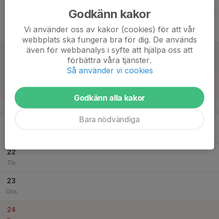
Tor
Godkänn kakor
18
Vi använder oss av kakor (cookies) för att vår
Fre
webbplats ska fungera bra för dig. De används
även för webbanalys i syfte att hjälpa oss att
19
förbättra våra tjänster.
Lör
Så använder vi cookies
20
Sön
Godkänn alla kakor
v.52
Bara nödvändiga
21
Mån
22
Tis
23
Ons
24