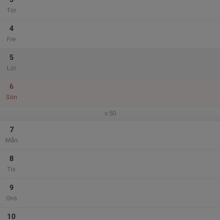
Tor
4
Fre
5
Lör
6
Sön
v.50
7
Mån
8
Tis
9
Ons
10