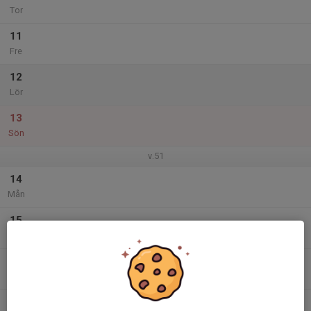
Tor
11
Fre
12
Lör
13
Sön
v.51
14
Mån
15
Tis
16
Ons
17