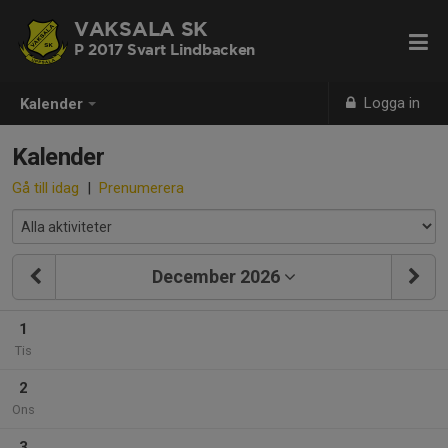
VAKSALA SK
P 2017 Svart Lindbacken
Logga in
Kalender
Kalender
Gå till idag
|
Prenumerera
December 2026
1
Tis
2
Ons
3