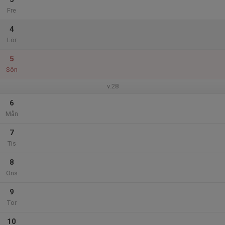
Fre
4
Lör
5
Sön
v.28
6
Mån
7
Tis
8
Ons
9
Tor
10