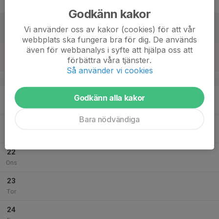
Fre
Godkänn kakor
18
Vi använder oss av kakor (cookies) för att vår
Lör
webbplats ska fungera bra för dig. De används
även för webbanalys i syfte att hjälpa oss att
19
förbättra våra tjänster.
Sön
Så använder vi cookies
v.30
20
Godkänn alla kakor
Mån
Bara nödvändiga
21
Tis
22
Ons
23
Tor
24