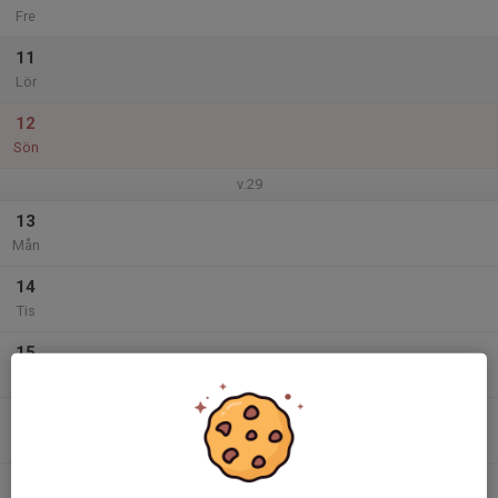
Fre
11
Lör
12
Sön
v.29
13
Mån
14
Tis
15
Ons
16
Tor
17