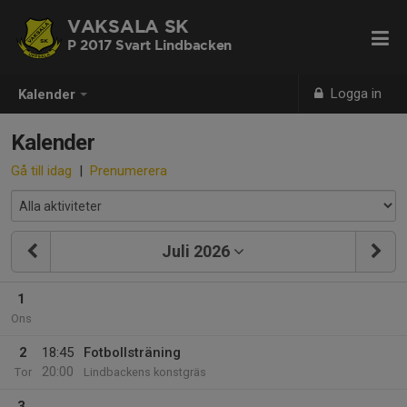
VAKSALA SK
P 2017 Svart Lindbacken
Logga in
Kalender
Kalender
Gå till idag
|
Prenumerera
Juli 2026
1
Ons
2
18:45
Fotbollsträning
20:00
Tor
Lindbackens konstgräs
3