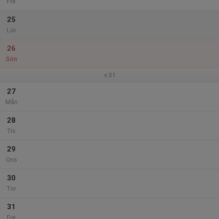
Fre
25
Lör
26
Sön
v.31
27
Mån
28
Tis
29
Ons
30
Tor
31
Fre