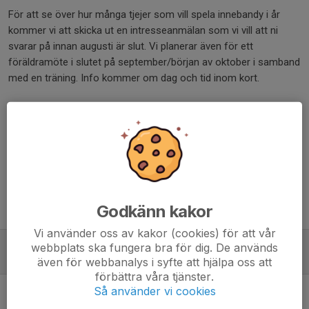
För att se över hur många tjejer som vill spela innebandy i år
kommer vi att skicka ut en intresseanmälan som vi vill att ni
svarar på innan augusti är slut. Vi planerar även för ett
föräldramöte i slutet på september/början av oktober i samband
med en träning. Info kommer om dag och tid inom kort.
Mvh Ledarna
Dela nyhet
Godkänn kakor
Tidigare nyheter
Vi använder oss av kakor (cookies) för att vår
Träningstider innebandy
webbplats ska fungera bra för dig. De används
21 aug 2024
även för webbanalys i syfte att hjälpa oss att
förbättra våra tjänster.
Premiär för Storvretacupen
Så använder vi cookies
7 jan 2023