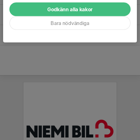
Godkänn alla kakor
Vaksaladagen 💛🖤
20 dec 2022
Bara nödvändiga
Härligt spel och kämparanda i årets sista poolspel
12 mar 2022