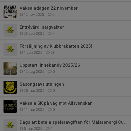
Vaksaladagen 22 november
12 nov 2025
0
Entrévärd, sargvakter
23 sep 2025
4
Försäljning av Klubbrabatten 2025!
1 sep 2025
23
Uppstart: Innebandy 2025/26
12 aug 2025
0
Säsongsavslutningen
25 mar 2025
0
Vaksala SK på väg mot Allsvenskan
11 mar 2025
0
Dags att betala spelaravgiften för Mälarenergi Cup 12-13 april
5 mar 2025
1