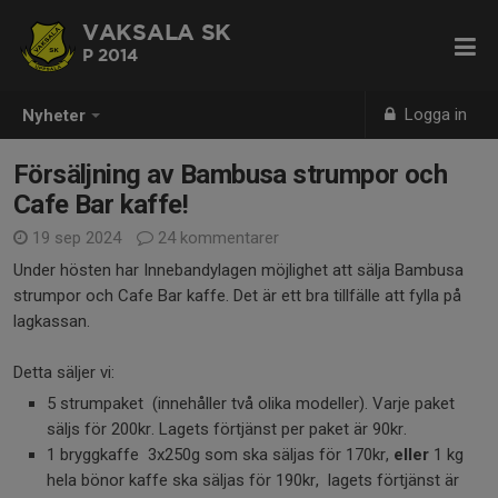
VAKSALA SK
P 2014
Logga in
Nyheter
Försäljning av Bambusa strumpor och
Cafe Bar kaffe!
19 sep 2024
24 kommentarer
Under hösten har Innebandylagen möjlighet att sälja Bambusa
strumpor och Cafe Bar kaffe. Det är ett bra tillfälle att fylla på
lagkassan.
Detta säljer vi:
5 strumpaket (innehåller två olika modeller). Varje paket
säljs för 200kr. Lagets förtjänst per paket är 90kr.
1 bryggkaffe 3x250g som ska säljas för 170kr,
eller
1 kg
hela bönor kaffe ska säljas för 190kr, lagets förtjänst är