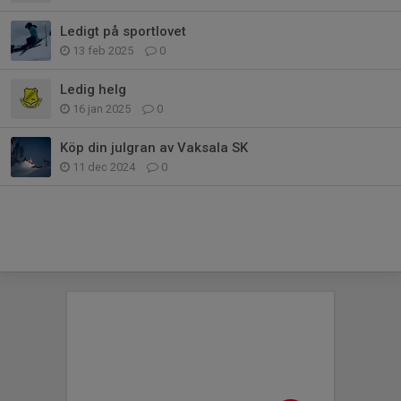
Ledigt på sportlovet
13 feb 2025
0
Ledig helg
16 jan 2025
0
Köp din julgran av Vaksala SK
11 dec 2024
0