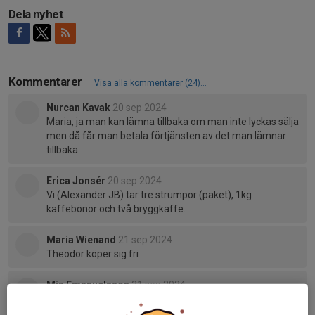
Dela nyhet
Kommentarer
Visa alla kommentarer (24)...
Nurcan Kavak
20 sep 2024
Maria, ja man kan lämna tillbaka om man inte lyckas sälja
men då får man betala förtjänsten av det man lämnar
tillbaka.
Erica Jonsér
20 sep 2024
Vi (Alexander JB) tar tre strumpor (paket), 1kg
kaffebönor och två bryggkaffe.
Maria Wienand
21 sep 2024
Theodor köper sig fri
Mia Emanuelsson
21 sep 2024
Neo köper sig fri.