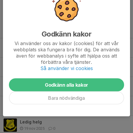
Tidigare nyheter
Godkänn kakor
Vi använder oss av kakor (cookies) för att vår
Eftersäsong: Träningsstart
webbplats ska fungera bra för dig. De används
30 apr, 07:59
0
även för webbanalys i syfte att hjälpa oss att
förbättra våra tjänster.
Ledigt på sportlovet
Så använder vi cookies
6 feb, 08:59
0
Sportlovet: Camp Future
Godkänn alla kakor
19 jan, 22:05
0
Bara nödvändiga
God Jul & Gott Nytt år!
22 dec 2025
1
Ledig helg
19 nov 2025
0