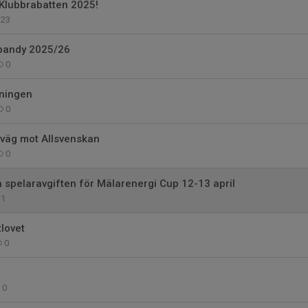
 Klubbrabatten 2025!
23
ebandy 2025/26
0
ningen
0
 väg mot Allsvenskan
0
a spelaravgiften för Mälarenergi Cup 12-13 april
1
tlovet
0
0