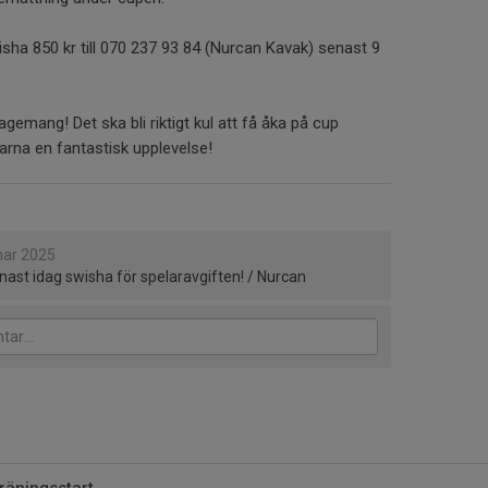
swisha 850 kr till 070 237 93 84 (Nurcan Kavak) senast 9
gemang! Det ska bli riktigt kul att få åka på cup
rna en fantastisk upplevelse!
mar 2025
ast idag swisha för spelaravgiften! / Nurcan