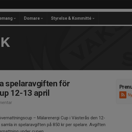
gemang
Domare
Styrelse & Kommitté
SK
a spelaravgiften för
Pren
up 12-13 april
Ny
entar
övernattningscup – Mälarenergi Cup i Västerås den 12-
i samla in spelaravgiften på 850 kr per spelare. Avgiften
ernattning under cupen.