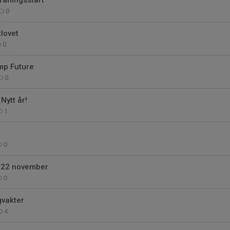
räningsstart
0
tlovet
0
mp Future
0
Nytt år!
1
0
 22 november
0
gvakter
4