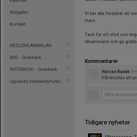
Kalender
Bildgalleri
Vi ber alla föräldrar att 
mars.
Kontakt
Tack för ert stöd och enga
tillsammans och ge grabba
MEDLEMSANMÄLAN
IBIS - Direktlänk
Kommentarer
INTERBOOK - Direktlänk
Nurcan Kavak
9 
Påminnelse att sen
Upplands innebandyförbund
Tidigare nyheter