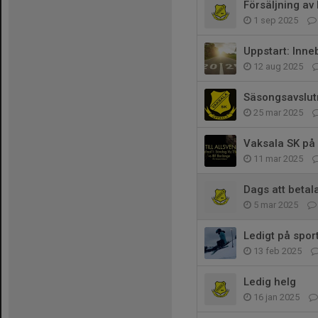
Försäljning av
1 sep 2025
Uppstart: Inn
12 aug 2025
Säsongsavslut
25 mar 2025
Vaksala SK på
11 mar 2025
Dags att betal
5 mar 2025
Ledigt på spor
13 feb 2025
Ledig helg
16 jan 2025