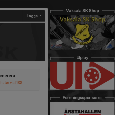
Vaksala SK Shop
Logga in
UIplay
umerera
heter via RSS
Föreningssponsorer