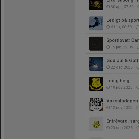
Eftersäsong: T
30 apr, 07:59
Ledigt på spor
6 feb, 08:59
Sportlovet: Ca
19 jan, 22:05
God Jul & Gott 
22 dec 2025
Ledig helg
19 nov 2025
Vaksaladagen
12 nov 2025
Entrévärd, sar
23 sep 2025