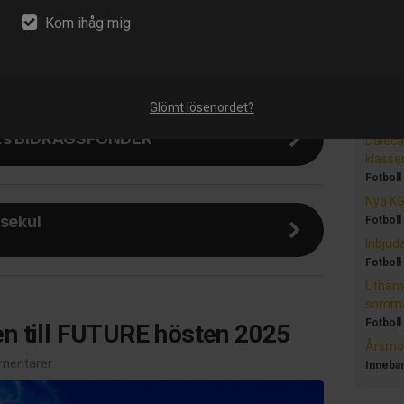
Nyhet
Kom ihåg mig
sekti
mälan för tränare
Anmäla
höste
Fotboll
Glömt lösenordet?
Vaksal
K:s BIDRAGSFONDER
Daleca
klasse
Fotboll
Nya KG
lsekul
Fotboll
Inbjud
Fotboll
Uthämt
sommar
Fotboll
n till FUTURE hösten 2025
Årsmöt
mentarer
Inneba