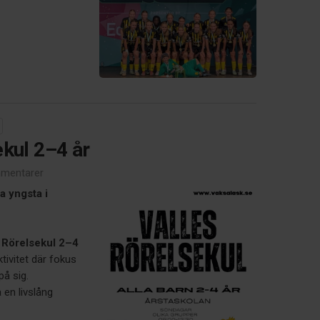
ekul 2–4 år
mentarer
a yngsta i
 Rörelsekul 2–4
ktivitet där fokus
på sig.
a en livslång