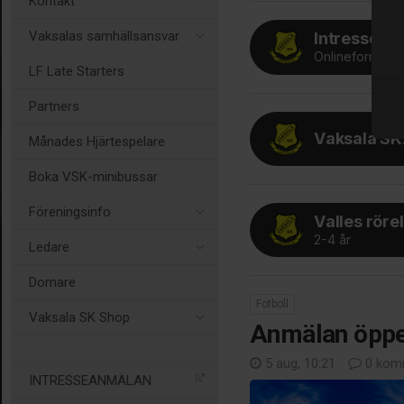
Kontakt
Vaksalas samhällsansvar
Intressean
Onlineformulär
LF Late Starters
Partners
Vaksala S
Månades Hjärtespelare
Boka VSK-minibussar
Föreningsinfo
Valles röre
2-4 år
Ledare
Domare
Fotboll
Vaksala SK Shop
Anmälan öppe
5 aug, 10:21
0 kom
INTRESSEANMÄLAN