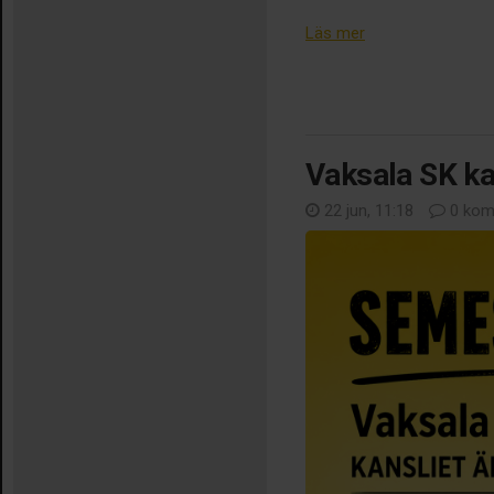
Läs mer
Vaksala SK ka
22 jun, 11:18
0 kom