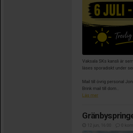
Vaksala SKs kansli är seme
läses sporadiskt under se
Mail till övrig personal 
Brink mail till dom...
Läs mer
Gränbyspring
12 jun, 16:00
0 kom