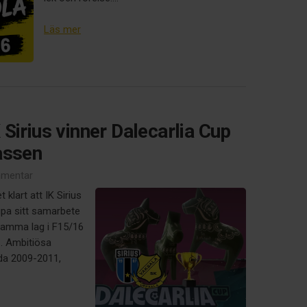
Läs mer
Sirius vinner Dalecarlia Cup
assen
mentar
klart att IK Sirius
upa sitt samarbete
samma lag i F15/16
. Ambitiösa
dda 2009-2011,