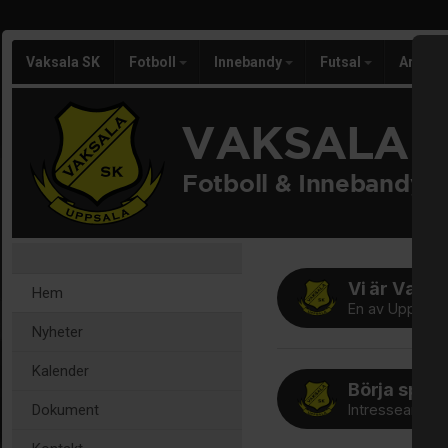
Vaksala SK
Fotboll
Innebandy
Futsal
Arran
VAKSALA 
Fotboll & Innebandy
Vi är Vaksa
Hem
En av Uppsalas
Nyheter
Kalender
Börja spela
Dokument
Intresseanmäla