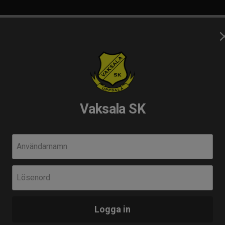
gemang
Domare
Styrelse & Kommitté
SK
Vaksala SK
la SK!
Användarnamn
Följ o
 största idrottsföreningar
F
Lösenord
I
 i Vaksala SK?
L
n för alla nya spelare
Logga in