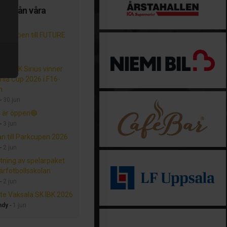
er från våra
oner
n öppen till FUTURE
n 2025
-
5 aug
a SK/IK Sirius vinner
rlia Cup 2026 i F16-
n
-
30 jun
 är öppen🟢
-
3 jun
an till Parkcupen 2026
-
2 jun
ning av spelarpaket
fotbollsskolan
-
2 jun
e Vaksala SK IBK 2026
ndy
-
1 jun