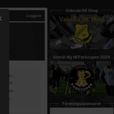
Vaksala SK Shop
Logga in
Anmäl dig till Parkcupen 2026
ss på...
acebook
nstagram
inkedIn
Föreningssponsorer