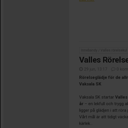
Innebandy / Valles rörelsekul
Valles Rörels
29 jun, 13:17
0 kom
Rörelseglädje för de allr
Vaksala SK
Vaksala SK startar
Valles
år
– en lekfull och trygg a
ligger på glädjen i att röra 
Vårt mål är att tidigt väck
kärlek...