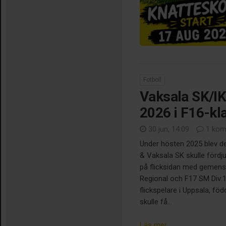
Fotboll
Vaksala SK/IK 
2026 i F16-kl
30 jun, 14:09
1 kom
Under hösten 2025 blev det 
& Vaksala SK skulle fördj
på flicksidan med gemen
Regional och F17 SM Div.1
flickspelare i Uppsala, fö
skulle få...
Läs mer