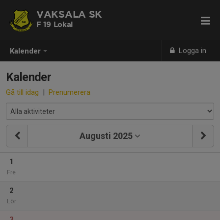
VAKSALA SK
F 19 Lokal
Logga in
Kalender
Kalender
Gå till idag
|
Prenumerera
Augusti 2025
1
Fre
2
Lör
3