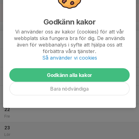
17
Sön
Godkänn kakor
v.34
Vi använder oss av kakor (cookies) för att vår
18
18:45
Träning
webbplats ska fungera bra för dig. De används
20:15
Mån
Årsta 1
även för webbanalys i syfte att hjälpa oss att
förbättra våra tjänster.
19
Så använder vi cookies
Tis
20
18:00
Träning
Godkänn alla kakor
19:30
Ons
Johannesbäck Konstgräs
Bara nödvändiga
21
18:30
Träning
20:00
Tor
Årsta 1
22
Fre
23
Lör