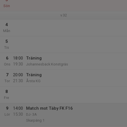
Sön
v.32
4
Mån
5
Tis
6
18:00
Träning
19:30
Ons
Johannesbäck Konstgräs
7
20:00
Träning
21:30
Tor
Årsta KG
8
Fre
9
14:00
Match mot Täby FK F16
15:30
Lör
DJ- 3A
Skarpäng 1