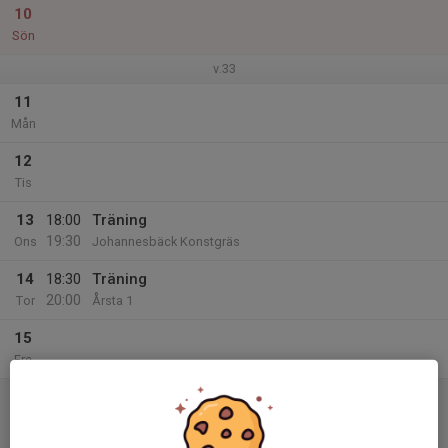
10
Sön
v.33
11
Mån
12
Tis
13
18:00
Träning
19:30
Ons
Johannesbäck Konstgräs
14
18:30
Träning
20:00
Tor
Årsta 1
15
Fre
16
15:00
Match mot IFK Viksjö DJ
16:30
Lör
DJ- 3A
Gränby konstgräsplan