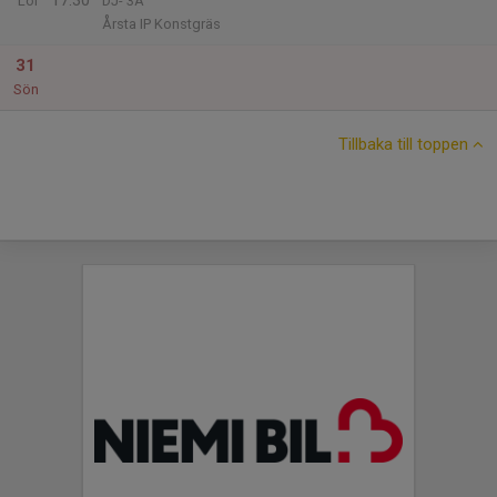
17:30
Lör
DJ- 3A
Årsta IP Konstgräs
31
Sön
Tillbaka till toppen