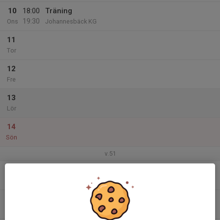
10
18:00
Träning
19:30
Ons
Johannesbäck KG
11
Tor
12
Fre
13
Lör
14
Sön
v.51
15
18:00
Träning
19:30
Mån
Årsta IP Konstgräs
16
Tis