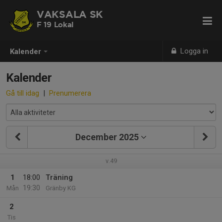
VAKSALA SK
F 19 Lokal
Logga in
Kalender
Kalender
Gå till idag
|
Prenumerera
December 2025
v.49
1
18:00
Träning
19:30
Mån
Gränby KG
2
Tis