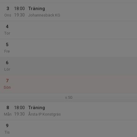
3
18:00
Träning
19:30
Ons
Johannesbäck KG
4
Tor
5
Fre
6
Lör
7
Sön
v.50
8
18:00
Träning
19:30
Mån
Årsta IP Konstgräs
9
Tis