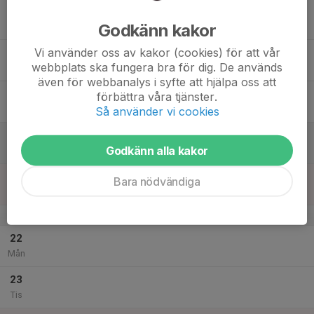
17
18:00
Träning
19:30
Godkänn kakor
Ons
Johannesbäck KG
Vi använder oss av kakor (cookies) för att vår
18
webbplats ska fungera bra för dig. De används
Tor
även för webbanalys i syfte att hjälpa oss att
19
förbättra våra tjänster.
Fre
Så använder vi cookies
20
Godkänn alla kakor
Lör
21
Bara nödvändiga
Sön
v.52
22
Mån
23
Tis